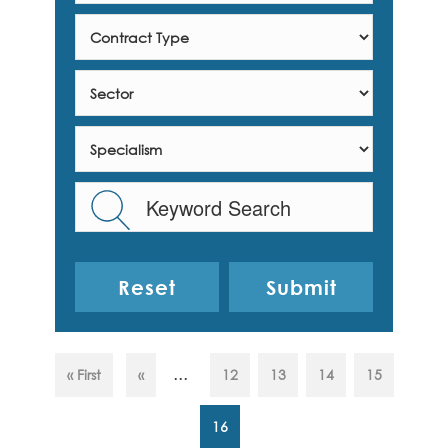
Reset
...
« First
«
12
13
14
15
16