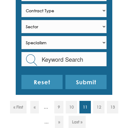
Reset
...
« First
«
9
10
11
12
13
...
»
Last »