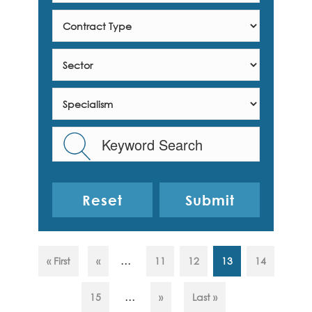
Reset
...
« First
«
11
12
13
14
...
15
»
Last »