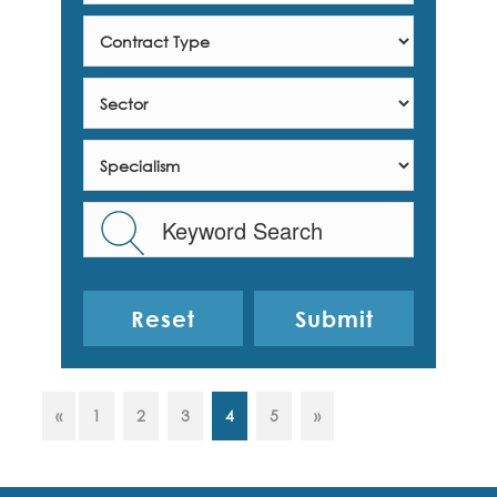
Reset
«
1
2
3
4
5
»