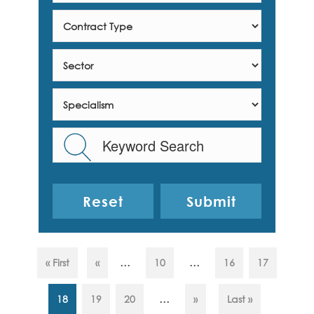
Reset
...
...
« First
«
10
16
17
...
18
19
20
»
Last »