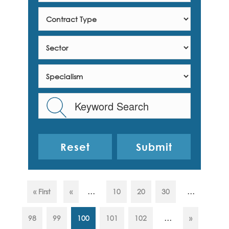
Reset
...
...
« First
«
10
20
30
...
98
99
100
101
102
»