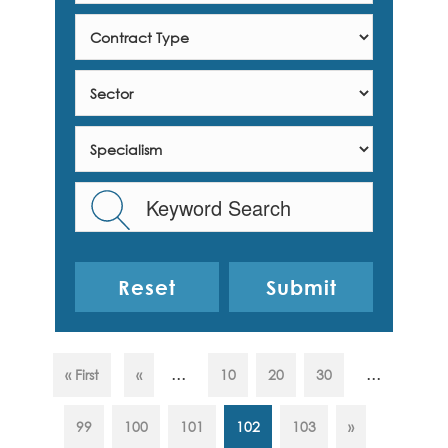
Reset
...
...
« First
«
10
20
30
99
100
101
102
103
»